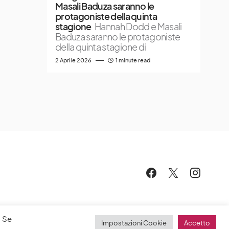
Masali Baduza saranno le
protagoniste della quinta
stagione
Hannah Dodd e Masali
Baduza saranno le protagoniste
della quinta stagione di
2 Aprile 2026
1 minute read
. Se
Impostazioni Cookie
Accetto