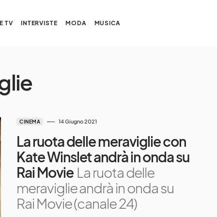
E TV
INTERVISTE
MODA
MUSICA
glie
14 Giugno 2021
CINEMA
La ruota delle meraviglie con
Kate Winslet andrà in onda su
Rai Movie
La ruota delle
meraviglie andrà in onda su
Rai Movie (canale 24)