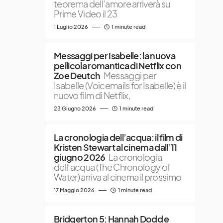
teorema dell’amore arriverà su
Prime Video il 23
1 Luglio 2026
1 minute read
Messaggi per Isabelle: la nuova
pellicola romantica di Netflix con
Zoe Deutch
Messaggi per
Isabelle (Voicemails for Isabelle) è il
nuovo film di Netflix,
23 Giugno 2026
1 minute read
La cronologia dell’acqua: il film di
Kristen Stewart al cinema dall’11
giugno 2026
La cronologia
dell’acqua (The Chronology of
Water) arriva al cinema il prossimo
17 Maggio 2026
1 minute read
Bridgerton 5: Hannah Dodd e