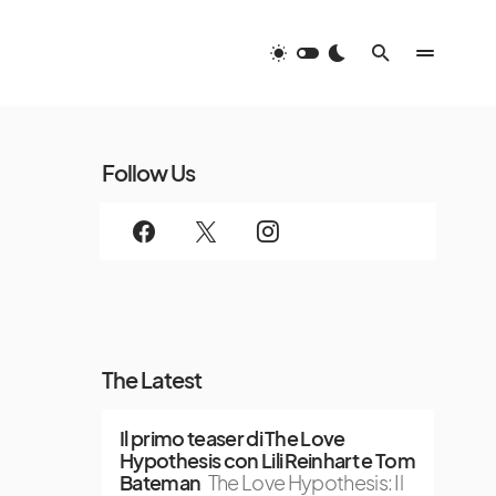
Follow Us
The Latest
Il primo teaser di The Love
Hypothesis con Lili Reinhart e Tom
Bateman
The Love Hypothesis: Il