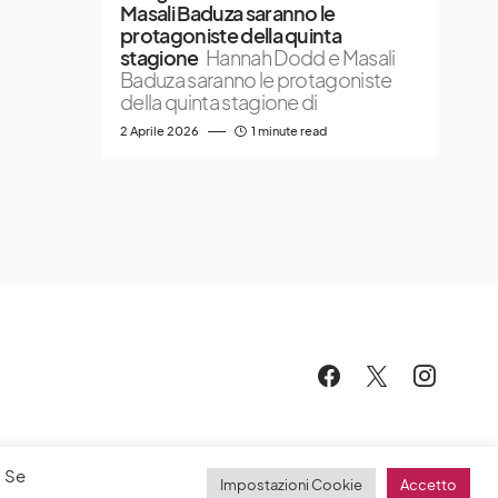
Masali Baduza saranno le
protagoniste della quinta
stagione
Hannah Dodd e Masali
Baduza saranno le protagoniste
della quinta stagione di
2 Aprile 2026
1 minute read
. Se
Impostazioni Cookie
Accetto