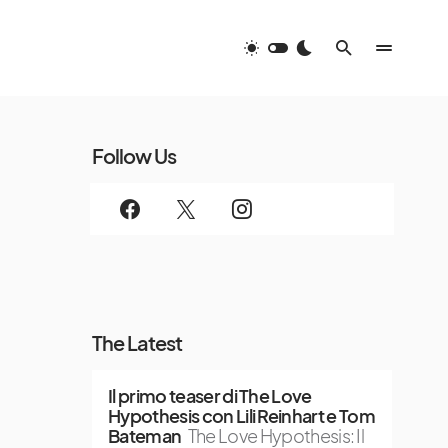
Follow Us
The Latest
Il primo teaser di The Love
Hypothesis con Lili Reinhart e Tom
Bateman
The Love Hypothesis: Il