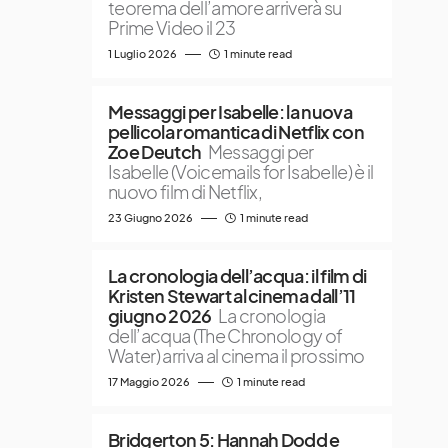
teorema dell’amore arriverà su
Prime Video il 23
1 Luglio 2026
1 minute read
Messaggi per Isabelle: la nuova
pellicola romantica di Netflix con
Zoe Deutch
Messaggi per
Isabelle (Voicemails for Isabelle) è il
nuovo film di Netflix,
23 Giugno 2026
1 minute read
La cronologia dell’acqua: il film di
Kristen Stewart al cinema dall’11
giugno 2026
La cronologia
dell’acqua (The Chronology of
Water) arriva al cinema il prossimo
17 Maggio 2026
1 minute read
Bridgerton 5: Hannah Dodd e