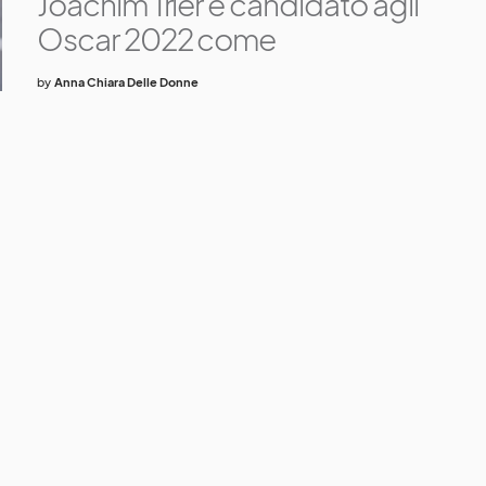
Joachim Trier è candidato agli
Oscar 2022 come
by
Anna Chiara Delle Donne