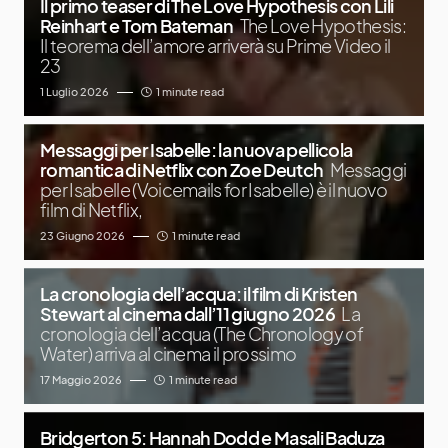
Il primo teaser di The Love Hypothesis con Lili
Reinhart e Tom Bateman
The Love Hypothesis:
Il teorema dell’amore arriverà su Prime Video il
23
1 Luglio 2026
1 minute read
Messaggi per Isabelle: la nuova pellicola
romantica di Netflix con Zoe Deutch
Messaggi
per Isabelle (Voicemails for Isabelle) è il nuovo
film di Netflix,
23 Giugno 2026
1 minute read
La cronologia dell’acqua: il film di Kristen
Stewart al cinema dall’11 giugno 2026
La
cronologia dell’acqua (The Chronology of
Water) arriva al cinema il prossimo
17 Maggio 2026
1 minute read
Bridgerton 5: Hannah Dodd e Masali Baduza