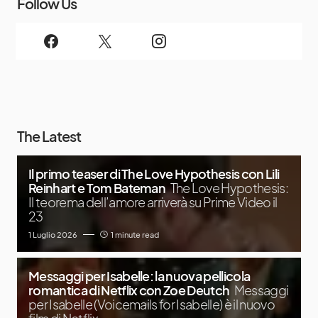
Follow Us
The Latest
Il primo teaser di The Love Hypothesis con Lili
Reinhart e Tom Bateman
The Love Hypothesis:
Il teorema dell’amore arriverà su Prime Video il
23
1 Luglio 2026
1 minute read
Messaggi per Isabelle: la nuova pellicola
romantica di Netflix con Zoe Deutch
Messaggi
per Isabelle (Voicemails for Isabelle) è il nuovo