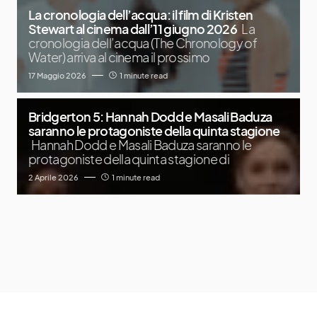
La cronologia dell’acqua: il film di Kristen
Stewart al cinema dall’11 giugno 2026
La
cronologia dell’acqua (The Chronology of
Water) arriva al cinema il prossimo
17 Maggio 2026
1 minute read
Bridgerton 5: Hannah Dodd e Masali Baduza
saranno le protagoniste della quinta stagione
Hannah Dodd e Masali Baduza saranno le
protagoniste della quinta stagione di
2 Aprile 2026
1 minute read