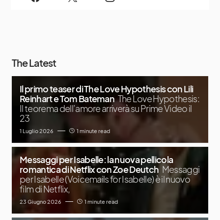
The Latest
Il primo teaser di The Love Hypothesis con Lili
Reinhart e Tom Bateman
The Love Hypothesis:
Il teorema dell’amore arriverà su Prime Video il
23
1 Luglio 2026
1 minute read
Messaggi per Isabelle: la nuova pellicola
romantica di Netflix con Zoe Deutch
Messaggi
per Isabelle (Voicemails for Isabelle) è il nuovo
film di Netflix,
23 Giugno 2026
1 minute read