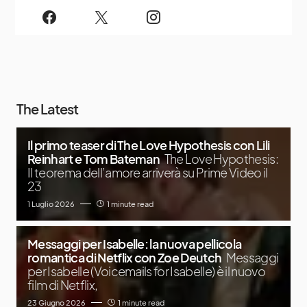
The Latest
Il primo teaser di The Love Hypothesis con Lili
Reinhart e Tom Bateman
The Love Hypothesis:
Il teorema dell’amore arriverà su Prime Video il
23
1 Luglio 2026
1 minute read
Messaggi per Isabelle: la nuova pellicola
romantica di Netflix con Zoe Deutch
Messaggi
per Isabelle (Voicemails for Isabelle) è il nuovo
film di Netflix,
23 Giugno 2026
1 minute read