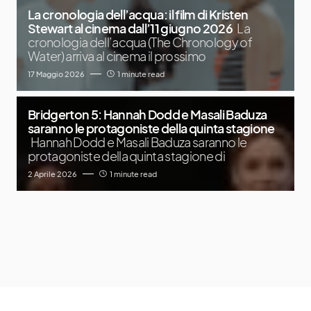
La cronologia dell’acqua: il film di Kristen
Stewart al cinema dall’11 giugno 2026
La
cronologia dell’acqua (The Chronology of
Water) arriva al cinema il prossimo
17 Maggio 2026
1 minute read
Bridgerton 5: Hannah Dodd e Masali Baduza
saranno le protagoniste della quinta stagione
Hannah Dodd e Masali Baduza saranno le
protagoniste della quinta stagione di
2 Aprile 2026
1 minute read