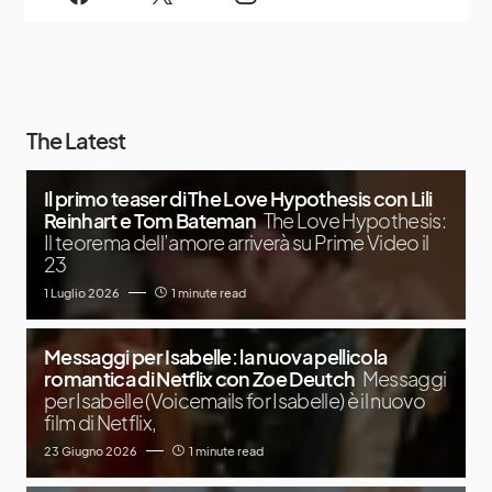
The Latest
Il primo teaser di The Love Hypothesis con Lili
Reinhart e Tom Bateman
The Love Hypothesis:
Il teorema dell’amore arriverà su Prime Video il
23
1 Luglio 2026
1 minute read
Messaggi per Isabelle: la nuova pellicola
romantica di Netflix con Zoe Deutch
Messaggi
per Isabelle (Voicemails for Isabelle) è il nuovo
film di Netflix,
23 Giugno 2026
1 minute read