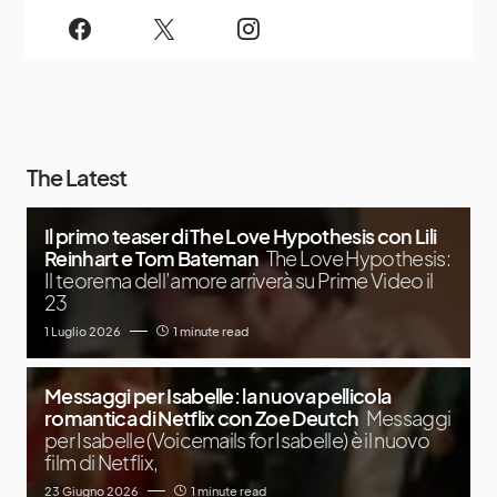
The Latest
Il primo teaser di The Love Hypothesis con Lili
Reinhart e Tom Bateman
The Love Hypothesis:
Il teorema dell’amore arriverà su Prime Video il
23
1 Luglio 2026
1 minute read
Messaggi per Isabelle: la nuova pellicola
romantica di Netflix con Zoe Deutch
Messaggi
per Isabelle (Voicemails for Isabelle) è il nuovo
film di Netflix,
23 Giugno 2026
1 minute read