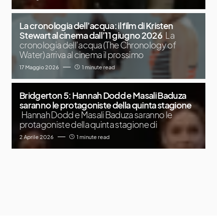
La cronologia dell’acqua: il film di Kristen
Stewart al cinema dall’11 giugno 2026
La
cronologia dell’acqua (The Chronology of
Water) arriva al cinema il prossimo
17 Maggio 2026
1 minute read
Bridgerton 5: Hannah Dodd e Masali Baduza
saranno le protagoniste della quinta stagione
Hannah Dodd e Masali Baduza saranno le
protagoniste della quinta stagione di
2 Aprile 2026
1 minute read