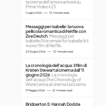
teorema dell’amore arriverà su
Prime Video il 23
1 Luglio 2026
1 minute read
Messaggi per Isabelle: la nuova
pellicola romantica di Netflix con
Zoe Deutch
Messaggi per
Isabelle (Voicemails for Isabelle) è il
nuovo film di Netflix,
23 Giugno 2026
1 minute read
La cronologia dell’acqua: il film di
Kristen Stewart al cinema dall’11
giugno 2026
La cronologia
dell’acqua (The Chronology of
Water) arriva al cinema il prossimo
17 Maggio 2026
1 minute read
Bridgerton 5: Hannah Dodd e