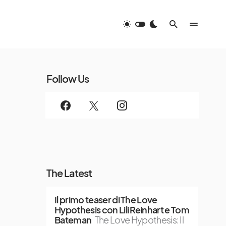
Follow Us
The Latest
Il primo teaser di The Love
Hypothesis con Lili Reinhart e Tom
Bateman
The Love Hypothesis: Il