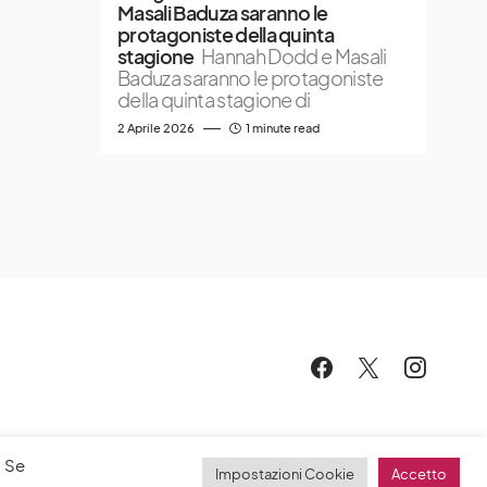
Masali Baduza saranno le
protagoniste della quinta
stagione
Hannah Dodd e Masali
Baduza saranno le protagoniste
della quinta stagione di
2 Aprile 2026
1 minute read
. Se
Impostazioni Cookie
Accetto