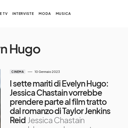
E TV
INTERVISTE
MODA
MUSICA
lyn Hugo
10 Gennaio 2023
CINEMA
I sette mariti di Evelyn Hugo:
Jessica Chastain vorrebbe
prendere parte al film tratto
dal romanzo di Taylor Jenkins
Reid
Jessica Chastain