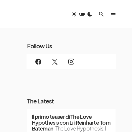
Follow Us
The Latest
Il primo teaser di The Love
Hypothesis con Lili Reinhart e Tom
Bateman
The Love Hypothesis: Il