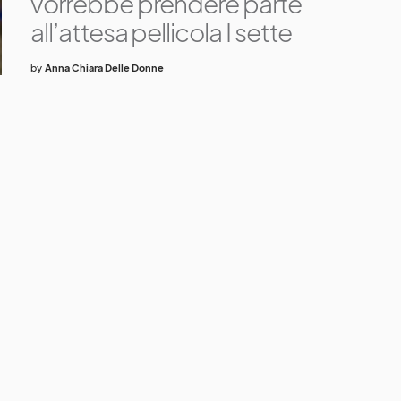
vorrebbe prendere parte
all’attesa pellicola I sette
by
Anna Chiara Delle Donne