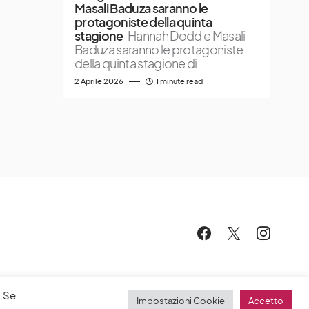
Masali Baduza saranno le
protagoniste della quinta
stagione
Hannah Dodd e Masali
Baduza saranno le protagoniste
della quinta stagione di
2 Aprile 2026
1 minute read
. Se
Impostazioni Cookie
Accetto