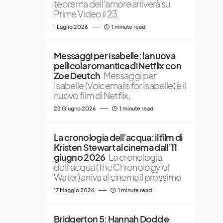
teorema dell’amore arriverà su
Prime Video il 23
1 Luglio 2026
1 minute read
Messaggi per Isabelle: la nuova
pellicola romantica di Netflix con
Zoe Deutch
Messaggi per
Isabelle (Voicemails for Isabelle) è il
nuovo film di Netflix,
23 Giugno 2026
1 minute read
La cronologia dell’acqua: il film di
Kristen Stewart al cinema dall’11
giugno 2026
La cronologia
dell’acqua (The Chronology of
Water) arriva al cinema il prossimo
17 Maggio 2026
1 minute read
Bridgerton 5: Hannah Dodd e