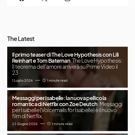
The Latest
Il primo teaser di The Love Hypothesis con Lili
Reinhart e Tom Bateman
The Love Hypothesis:
Il teorema dell’amore arriverà su Prime Video il
23
1 Luglio 2026
1 minute read
Messaggi per Isabelle: la nuova pellicola
romantica di Netflix con Zoe Deutch
Messaggi
per Isabelle (Voicemails for Isabelle) è il nuovo
film di Netflix,
23 Giugno 2026
1 minute read