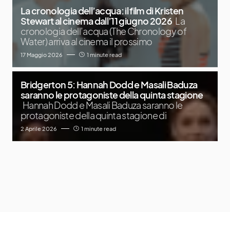
La cronologia dell’acqua: il film di Kristen
Stewart al cinema dall’11 giugno 2026
La
cronologia dell’acqua (The Chronology of
Water) arriva al cinema il prossimo
17 Maggio 2026
1 minute read
Bridgerton 5: Hannah Dodd e Masali Baduza
saranno le protagoniste della quinta stagione
Hannah Dodd e Masali Baduza saranno le
protagoniste della quinta stagione di
2 Aprile 2026
1 minute read