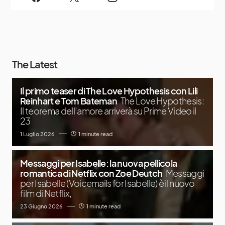
The Latest
Il primo teaser di The Love Hypothesis con Lili
Reinhart e Tom Bateman
The Love Hypothesis:
Il teorema dell’amore arriverà su Prime Video il
23
1 Luglio 2026
1 minute read
Messaggi per Isabelle: la nuova pellicola
romantica di Netflix con Zoe Deutch
Messaggi
per Isabelle (Voicemails for Isabelle) è il nuovo
film di Netflix,
23 Giugno 2026
1 minute read