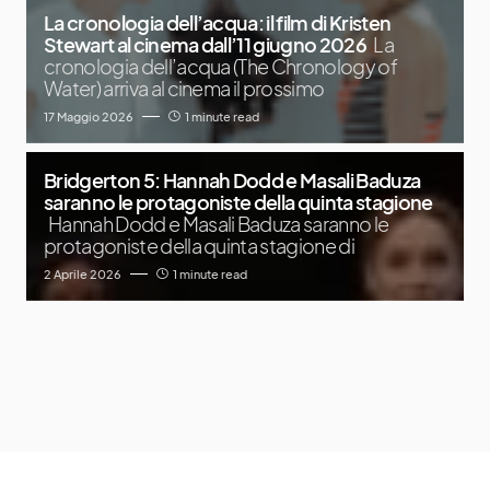
La cronologia dell’acqua: il film di Kristen
Stewart al cinema dall’11 giugno 2026
La
cronologia dell’acqua (The Chronology of
Water) arriva al cinema il prossimo
17 Maggio 2026
1 minute read
Bridgerton 5: Hannah Dodd e Masali Baduza
saranno le protagoniste della quinta stagione
Hannah Dodd e Masali Baduza saranno le
protagoniste della quinta stagione di
2 Aprile 2026
1 minute read