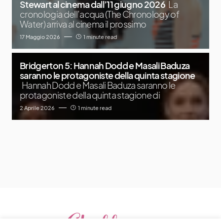
Stewart al cinema dall’11 giugno 2026
La
cronologia dell’acqua (The Chronology of
Water) arriva al cinema il prossimo
17 Maggio 2026
1 minute read
Bridgerton 5: Hannah Dodd e Masali Baduza
saranno le protagoniste della quinta stagione
Hannah Dodd e Masali Baduza saranno le
protagoniste della quinta stagione di
2 Aprile 2026
1 minute read