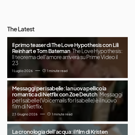
The Latest
Il primo teaser di The Love Hypothesis con Lili
Reinhart e Tom Bateman
The Love Hypothesis:
Il teorema dell’amore arriverà su Prime Video il
23
1 Luglio 2026
1 minute read
Messaggi per Isabelle: la nuova pellicola
romantica di Netflix con Zoe Deutch
Messaggi
per Isabelle (Voicemails for Isabelle) è il nuovo
film di Netflix,
23 Giugno 2026
1 minute read
La cronologia dell’acqua: il film di Kristen