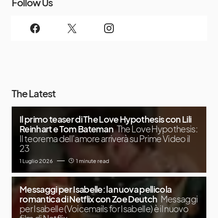
Follow Us
The Latest
Il primo teaser di The Love Hypothesis con Lili
Reinhart e Tom Bateman
The Love Hypothesis:
Il teorema dell’amore arriverà su Prime Video il
23
1 Luglio 2026
1 minute read
Messaggi per Isabelle: la nuova pellicola
romantica di Netflix con Zoe Deutch
Messaggi
per Isabelle (Voicemails for Isabelle) è il nuovo