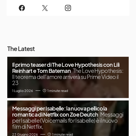
The Latest
Il primo teaser di The Love Hypothesis con Lili
Reinhart e Tom Bateman
The Love Hypothesis:
Il teorema dell’amore arriverà su Prime Video il
23
1 Luglio 2026
1 minute read
Messaggi per Isabelle: la nuova pellicola
romantica di Netflix con Zoe Deutch
Messaggi
per Isabelle (Voicemails for Isabelle) è il nuovo
film di Netflix,
23 Giugno 2026
1 minute read