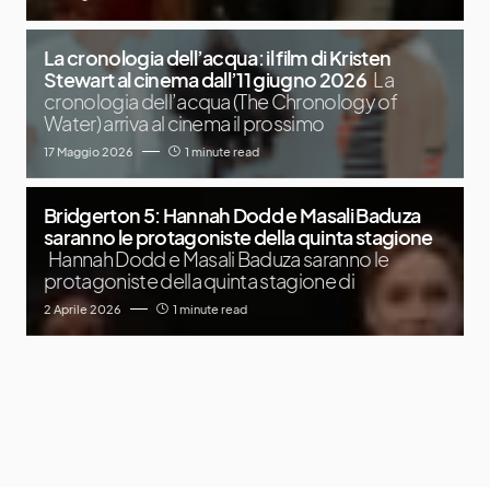
La cronologia dell’acqua: il film di Kristen
Stewart al cinema dall’11 giugno 2026
La
cronologia dell’acqua (The Chronology of
Water) arriva al cinema il prossimo
17 Maggio 2026
1 minute read
Bridgerton 5: Hannah Dodd e Masali Baduza
saranno le protagoniste della quinta stagione
Hannah Dodd e Masali Baduza saranno le
protagoniste della quinta stagione di
2 Aprile 2026
1 minute read