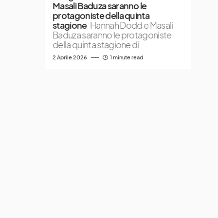
Masali Baduza saranno le
protagoniste della quinta
stagione
Hannah Dodd e Masali
Baduza saranno le protagoniste
della quinta stagione di
2 Aprile 2026
1 minute read