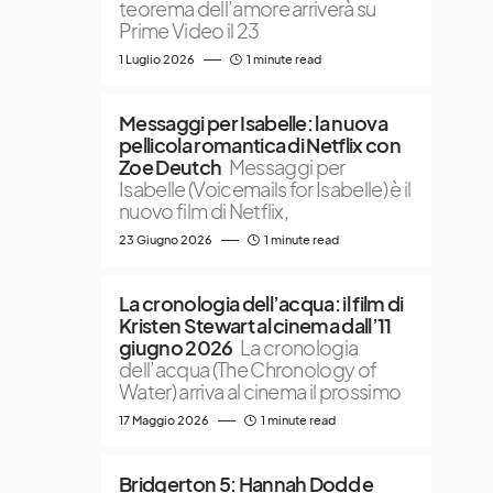
teorema dell’amore arriverà su
Prime Video il 23
1 Luglio 2026
1 minute read
Messaggi per Isabelle: la nuova
pellicola romantica di Netflix con
Zoe Deutch
Messaggi per
Isabelle (Voicemails for Isabelle) è il
nuovo film di Netflix,
23 Giugno 2026
1 minute read
La cronologia dell’acqua: il film di
Kristen Stewart al cinema dall’11
giugno 2026
La cronologia
dell’acqua (The Chronology of
Water) arriva al cinema il prossimo
17 Maggio 2026
1 minute read
Bridgerton 5: Hannah Dodd e