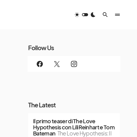
Follow Us
The Latest
Il primo teaser di The Love
Hypothesis con Lili Reinhart e Tom
Bateman
The Love Hypothesis: Il