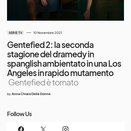
10 Novembre 2021
SERIE TV
Gentefied 2: la seconda
stagione del dramedy in
spanglish ambientato in una Los
Angeles in rapido mutamento
Gentefied è tornato
by
Anna Chiara Delle Donne
Follow Us