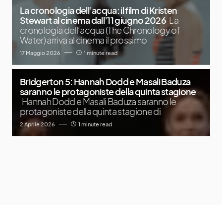
La cronologia dell’acqua: il film di Kristen
Stewart al cinema dall’11 giugno 2026
La
cronologia dell’acqua (The Chronology of
Water) arriva al cinema il prossimo
17 Maggio 2026
1 minute read
Bridgerton 5: Hannah Dodd e Masali Baduza
saranno le protagoniste della quinta stagione
Hannah Dodd e Masali Baduza saranno le
protagoniste della quinta stagione di
2 Aprile 2026
1 minute read