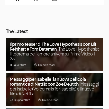
The Latest
Il primo teaser di The Love Hypothesis con Lili
Reinhart e Tom Bateman
The Love Hypothesis:
Il teorema dell’amore arriverà su Prime Video il
23
1 Luglio 2026
1 minute read
Messaggi per Isabelle: la nuova pellicola
romantica di Netflix con Zoe Deutch
Messaggi
per Isabelle (Voicemails for Isabelle) è il nuovo
film di Netflix,
23 Giugno 2026
1 minute read