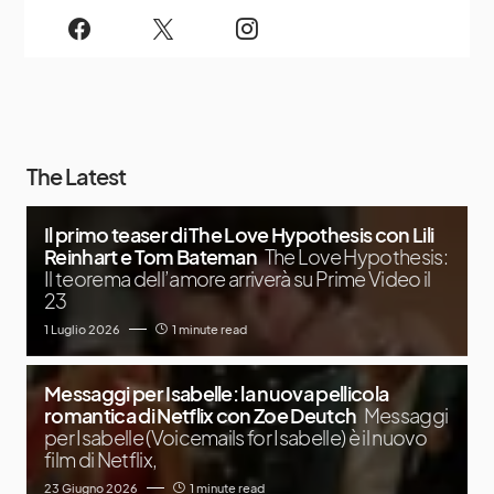
The Latest
Il primo teaser di The Love Hypothesis con Lili
Reinhart e Tom Bateman
The Love Hypothesis:
Il teorema dell’amore arriverà su Prime Video il
23
1 Luglio 2026
1 minute read
Messaggi per Isabelle: la nuova pellicola
romantica di Netflix con Zoe Deutch
Messaggi
per Isabelle (Voicemails for Isabelle) è il nuovo
film di Netflix,
23 Giugno 2026
1 minute read