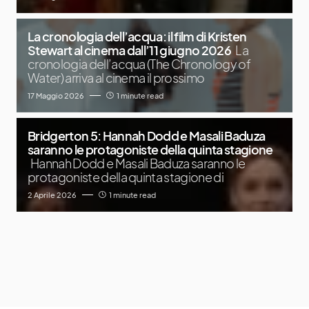
La cronologia dell’acqua: il film di Kristen
Stewart al cinema dall’11 giugno 2026
La
cronologia dell’acqua (The Chronology of
Water) arriva al cinema il prossimo
17 Maggio 2026
1 minute read
Bridgerton 5: Hannah Dodd e Masali Baduza
saranno le protagoniste della quinta stagione
Hannah Dodd e Masali Baduza saranno le
protagoniste della quinta stagione di
2 Aprile 2026
1 minute read