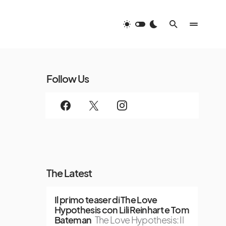
Follow Us
The Latest
Il primo teaser di The Love
Hypothesis con Lili Reinhart e Tom
Bateman
The Love Hypothesis: Il