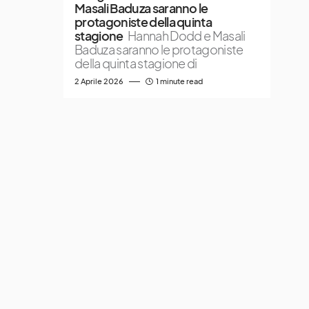
Masali Baduza saranno le
protagoniste della quinta
stagione
Hannah Dodd e Masali
Baduza saranno le protagoniste
della quinta stagione di
2 Aprile 2026
1 minute read