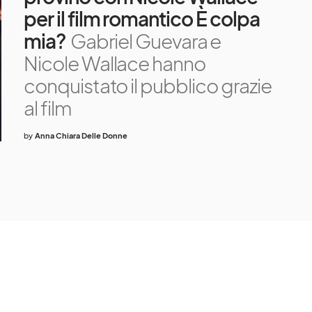
per il film romantico È colpa
mia?
Gabriel Guevara e
Nicole Wallace hanno
conquistato il pubblico grazie
al film
by
Anna Chiara Delle Donne