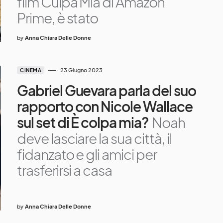
film Culpa Mia di Amazon
Prime, è stato
by
Anna Chiara Delle Donne
23 Giugno 2023
CINEMA
Gabriel Guevara parla del suo
rapporto con Nicole Wallace
sul set di È colpa mia?
Noah
deve lasciare la sua città, il
fidanzato e gli amici per
trasferirsi a casa
by
Anna Chiara Delle Donne