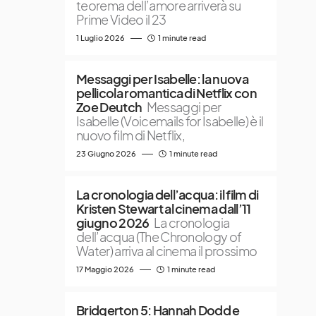
teorema dell’amore arriverà su
Prime Video il 23
1 Luglio 2026
1 minute read
Messaggi per Isabelle: la nuova
pellicola romantica di Netflix con
Zoe Deutch
Messaggi per
Isabelle (Voicemails for Isabelle) è il
nuovo film di Netflix,
23 Giugno 2026
1 minute read
La cronologia dell’acqua: il film di
Kristen Stewart al cinema dall’11
giugno 2026
La cronologia
dell’acqua (The Chronology of
Water) arriva al cinema il prossimo
17 Maggio 2026
1 minute read
Bridgerton 5: Hannah Dodd e