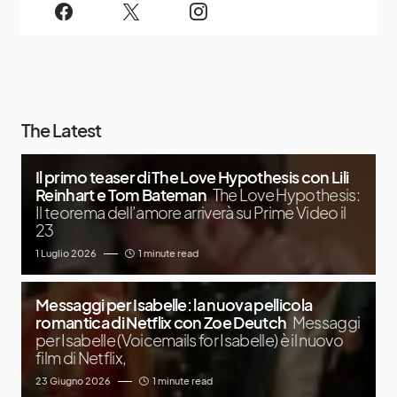
The Latest
Il primo teaser di The Love Hypothesis con Lili
Reinhart e Tom Bateman
The Love Hypothesis:
Il teorema dell’amore arriverà su Prime Video il
23
1 Luglio 2026
1 minute read
Messaggi per Isabelle: la nuova pellicola
romantica di Netflix con Zoe Deutch
Messaggi
per Isabelle (Voicemails for Isabelle) è il nuovo
film di Netflix,
23 Giugno 2026
1 minute read