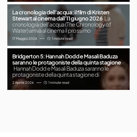
La cronologia dell’acqua: il film di Kristen
Stewart al cinema dall’11 giugno 2026
La
cronologia dell’acqua (The Chronology of
Water) arriva al cinema il prossimo
17 Maggio 2026
1 minute read
Bridgerton 5: Hannah Dodd e Masali Baduza
saranno le protagoniste della quinta stagione
Hannah Dodd e Masali Baduza saranno le
protagoniste della quinta stagione di
2 Aprile 2026
1 minute read