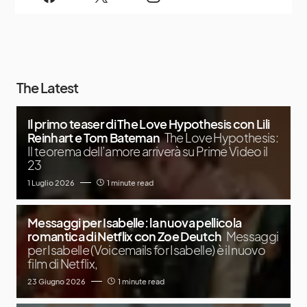
The Latest
Il primo teaser di The Love Hypothesis con Lili
Reinhart e Tom Bateman
The Love Hypothesis:
Il teorema dell’amore arriverà su Prime Video il
23
1 Luglio 2026
1 minute read
Messaggi per Isabelle: la nuova pellicola
romantica di Netflix con Zoe Deutch
Messaggi
per Isabelle (Voicemails for Isabelle) è il nuovo
film di Netflix,
23 Giugno 2026
1 minute read