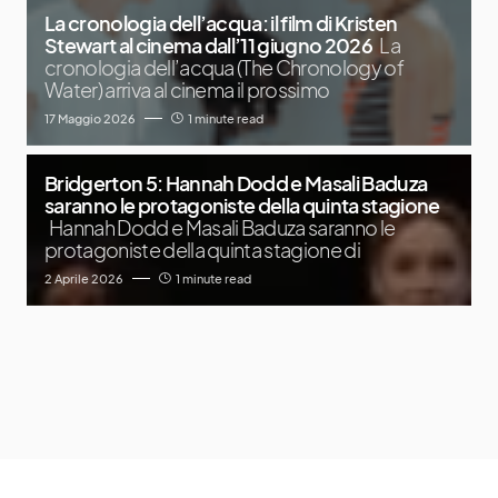
La cronologia dell’acqua: il film di Kristen
Stewart al cinema dall’11 giugno 2026
La
cronologia dell’acqua (The Chronology of
Water) arriva al cinema il prossimo
17 Maggio 2026
1 minute read
Bridgerton 5: Hannah Dodd e Masali Baduza
saranno le protagoniste della quinta stagione
Hannah Dodd e Masali Baduza saranno le
protagoniste della quinta stagione di
2 Aprile 2026
1 minute read