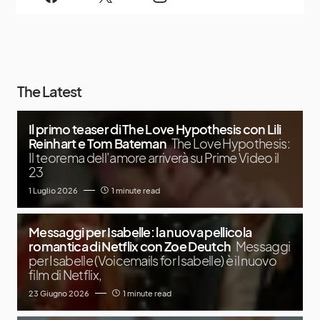
The Latest
Il primo teaser di The Love Hypothesis con Lili
Reinhart e Tom Bateman
The Love Hypothesis:
Il teorema dell’amore arriverà su Prime Video il
23
1 Luglio 2026
1 minute read
Messaggi per Isabelle: la nuova pellicola
romantica di Netflix con Zoe Deutch
Messaggi
per Isabelle (Voicemails for Isabelle) è il nuovo
film di Netflix,
23 Giugno 2026
1 minute read