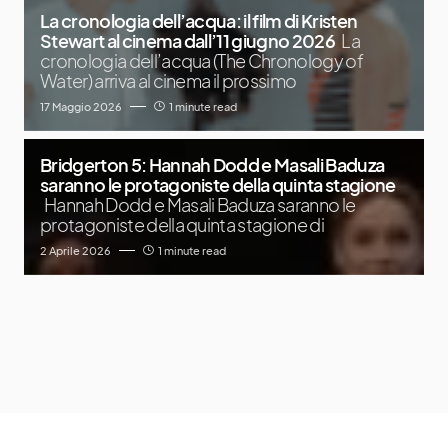
La cronologia dell’acqua: il film di Kristen
Stewart al cinema dall’11 giugno 2026
La
cronologia dell’acqua (The Chronology of
Water) arriva al cinema il prossimo
17 Maggio 2026
1 minute read
Bridgerton 5: Hannah Dodd e Masali Baduza
saranno le protagoniste della quinta stagione
Hannah Dodd e Masali Baduza saranno le
protagoniste della quinta stagione di
2 Aprile 2026
1 minute read