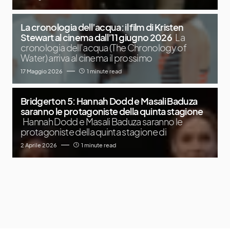
La cronologia dell’acqua: il film di Kristen
Stewart al cinema dall’11 giugno 2026
La
cronologia dell’acqua (The Chronology of
Water) arriva al cinema il prossimo
17 Maggio 2026
1 minute read
Bridgerton 5: Hannah Dodd e Masali Baduza
saranno le protagoniste della quinta stagione
Hannah Dodd e Masali Baduza saranno le
protagoniste della quinta stagione di
2 Aprile 2026
1 minute read