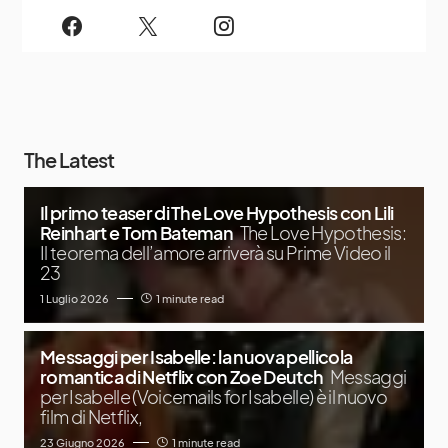
The Latest
Il primo teaser di The Love Hypothesis con Lili
Reinhart e Tom Bateman
The Love Hypothesis:
Il teorema dell’amore arriverà su Prime Video il
23
1 Luglio 2026
1 minute read
Messaggi per Isabelle: la nuova pellicola
romantica di Netflix con Zoe Deutch
Messaggi
per Isabelle (Voicemails for Isabelle) è il nuovo
film di Netflix,
23 Giugno 2026
1 minute read