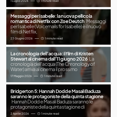
1 Luglio 2026
1 minute read
Messaggi per Isabelle: la nuova pellicola
romantica di Netflix con Zoe Deutch
Messaggi
per Isabelle (Voicemails for Isabelle) è il nuovo
film di Netflix,
23 Giugno 2026
1 minute read
La cronologia dell’acqua: il film di Kristen
Stewart al cinema dall’11 giugno 2026
La
cronologia dell’acqua (The Chronology of
Water) arriva al cinema il prossimo
17 Maggio 2026
1 minute read
Bridgerton 5: Hannah Dodd e Masali Baduza
saranno le protagoniste della quinta stagione
Hannah Dodd e Masali Baduza saranno le
protagoniste della quinta stagione di
2 Aprile 2026
1 minute read