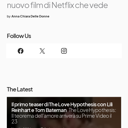
nuovo film di Netflix che vede
by
Anna Chiara Delle Donne
Follow Us
The Latest
Il primo teaser di The Love Hypothesis con Lili
Reinhart e Tom Bateman
The Love Hypothesis:
Il teorema dell’amore arriverà su Prime Video il
23