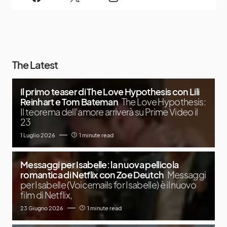
The Latest
Il primo teaser di The Love Hypothesis con Lili
Reinhart e Tom Bateman
The Love Hypothesis:
Il teorema dell’amore arriverà su Prime Video il
23
1 Luglio 2026
1 minute read
Messaggi per Isabelle: la nuova pellicola
romantica di Netflix con Zoe Deutch
Messaggi
per Isabelle (Voicemails for Isabelle) è il nuovo
film di Netflix,
23 Giugno 2026
1 minute read