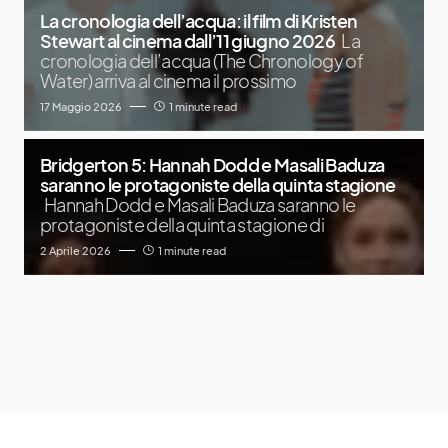
La cronologia dell’acqua: il film di Kristen
Stewart al cinema dall’11 giugno 2026
La
cronologia dell’acqua (The Chronology of
Water) arriva al cinema il prossimo
17 Maggio 2026
1 minute read
Bridgerton 5: Hannah Dodd e Masali Baduza
saranno le protagoniste della quinta stagione
Hannah Dodd e Masali Baduza saranno le
protagoniste della quinta stagione di
2 Aprile 2026
1 minute read