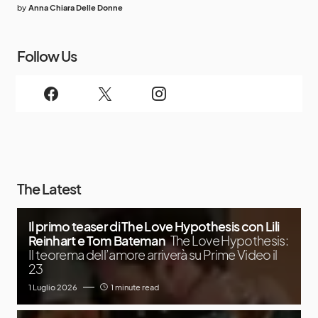
by
Anna Chiara Delle Donne
Follow Us
The Latest
Il primo teaser di The Love Hypothesis con Lili
Reinhart e Tom Bateman
The Love Hypothesis:
Il teorema dell’amore arriverà su Prime Video il
23
1 Luglio 2026
1 minute read