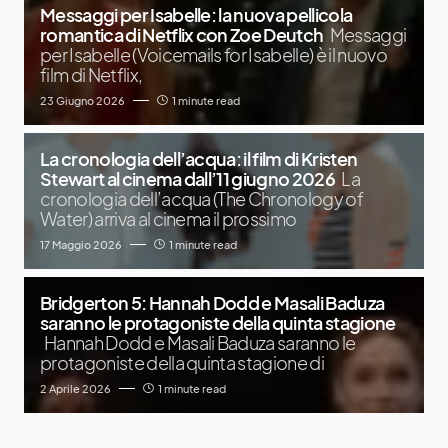
Messaggi per Isabelle: la nuova pellicola
romantica di Netflix con Zoe Deutch
Messaggi
per Isabelle (Voicemails for Isabelle) è il nuovo
film di Netflix,
23 Giugno 2026
1 minute read
La cronologia dell’acqua: il film di Kristen
Stewart al cinema dall’11 giugno 2026
La
cronologia dell’acqua (The Chronology of
Water) arriva al cinema il prossimo
17 Maggio 2026
1 minute read
Bridgerton 5: Hannah Dodd e Masali Baduza
saranno le protagoniste della quinta stagione
Hannah Dodd e Masali Baduza saranno le
protagoniste della quinta stagione di
2 Aprile 2026
1 minute read