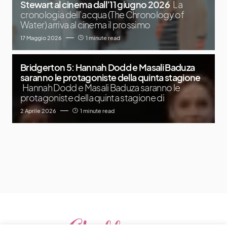
Stewart al cinema dall’11 giugno 2026
La
cronologia dell’acqua (The Chronology of
Water) arriva al cinema il prossimo
17 Maggio 2026
1 minute read
Bridgerton 5: Hannah Dodd e Masali Baduza
saranno le protagoniste della quinta stagione
Hannah Dodd e Masali Baduza saranno le
protagoniste della quinta stagione di
2 Aprile 2026
1 minute read