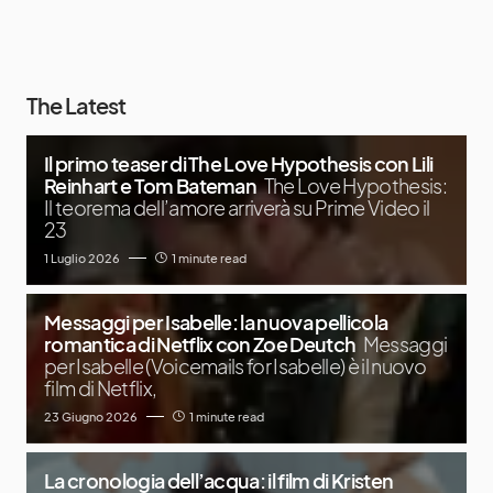
The Latest
Il primo teaser di The Love Hypothesis con Lili
Reinhart e Tom Bateman
The Love Hypothesis:
Il teorema dell’amore arriverà su Prime Video il
23
1 Luglio 2026
1 minute read
Messaggi per Isabelle: la nuova pellicola
romantica di Netflix con Zoe Deutch
Messaggi
per Isabelle (Voicemails for Isabelle) è il nuovo
film di Netflix,
23 Giugno 2026
1 minute read
La cronologia dell’acqua: il film di Kristen