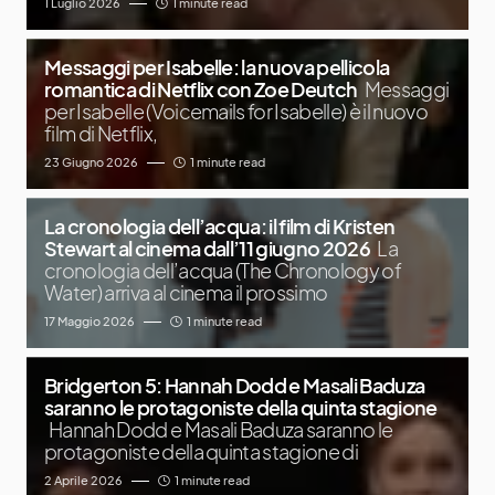
1 Luglio 2026
1 minute read
Messaggi per Isabelle: la nuova pellicola
romantica di Netflix con Zoe Deutch
Messaggi
per Isabelle (Voicemails for Isabelle) è il nuovo
film di Netflix,
23 Giugno 2026
1 minute read
La cronologia dell’acqua: il film di Kristen
Stewart al cinema dall’11 giugno 2026
La
cronologia dell’acqua (The Chronology of
Water) arriva al cinema il prossimo
17 Maggio 2026
1 minute read
Bridgerton 5: Hannah Dodd e Masali Baduza
saranno le protagoniste della quinta stagione
Hannah Dodd e Masali Baduza saranno le
protagoniste della quinta stagione di
2 Aprile 2026
1 minute read