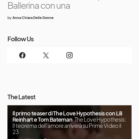
Ballerina con una
by
Anna Chiara Delle Donne
Follow Us
The Latest
Il primo teaser di The Love Hypothesis con Lili
Reinhart e Tom Bateman
The Love Hypothesis:
Il teorema dell’amore arriverà su Prime Video il
23