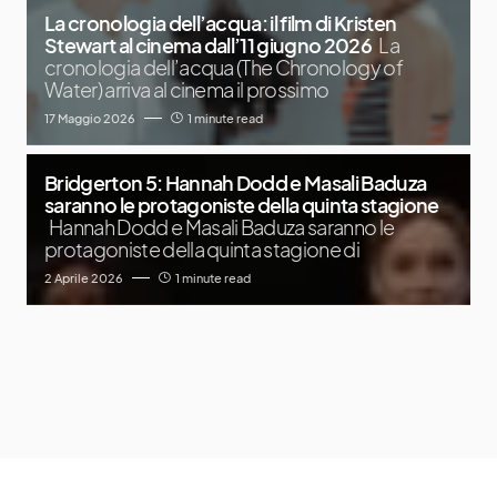
La cronologia dell’acqua: il film di Kristen
Stewart al cinema dall’11 giugno 2026
La
cronologia dell’acqua (The Chronology of
Water) arriva al cinema il prossimo
17 Maggio 2026
1 minute read
Bridgerton 5: Hannah Dodd e Masali Baduza
saranno le protagoniste della quinta stagione
Hannah Dodd e Masali Baduza saranno le
protagoniste della quinta stagione di
2 Aprile 2026
1 minute read