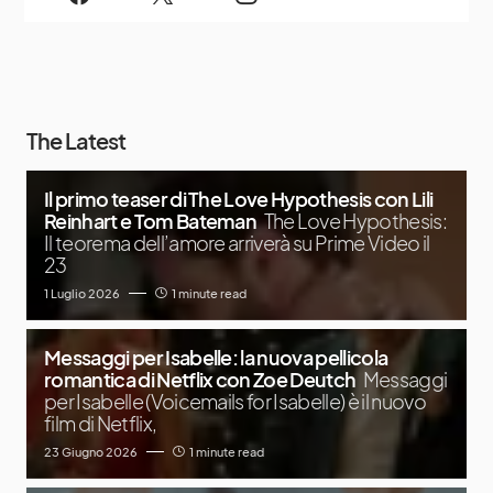
The Latest
Il primo teaser di The Love Hypothesis con Lili
Reinhart e Tom Bateman
The Love Hypothesis:
Il teorema dell’amore arriverà su Prime Video il
23
1 Luglio 2026
1 minute read
Messaggi per Isabelle: la nuova pellicola
romantica di Netflix con Zoe Deutch
Messaggi
per Isabelle (Voicemails for Isabelle) è il nuovo
film di Netflix,
23 Giugno 2026
1 minute read