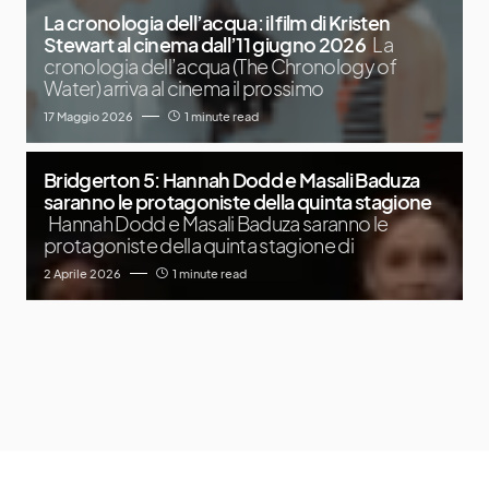
La cronologia dell’acqua: il film di Kristen
Stewart al cinema dall’11 giugno 2026
La
cronologia dell’acqua (The Chronology of
Water) arriva al cinema il prossimo
17 Maggio 2026
1 minute read
Bridgerton 5: Hannah Dodd e Masali Baduza
saranno le protagoniste della quinta stagione
Hannah Dodd e Masali Baduza saranno le
protagoniste della quinta stagione di
2 Aprile 2026
1 minute read