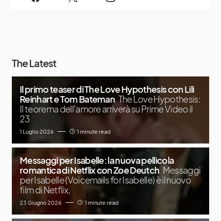
The Latest
Il primo teaser di The Love Hypothesis con Lili
Reinhart e Tom Bateman
The Love Hypothesis:
Il teorema dell’amore arriverà su Prime Video il
23
1 Luglio 2026
1 minute read
Messaggi per Isabelle: la nuova pellicola
romantica di Netflix con Zoe Deutch
Messaggi
per Isabelle (Voicemails for Isabelle) è il nuovo
film di Netflix,
23 Giugno 2026
1 minute read