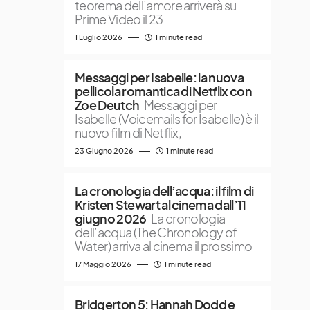
teorema dell’amore arriverà su
Prime Video il 23
1 Luglio 2026
1 minute read
Messaggi per Isabelle: la nuova
pellicola romantica di Netflix con
Zoe Deutch
Messaggi per
Isabelle (Voicemails for Isabelle) è il
nuovo film di Netflix,
23 Giugno 2026
1 minute read
La cronologia dell’acqua: il film di
Kristen Stewart al cinema dall’11
giugno 2026
La cronologia
dell’acqua (The Chronology of
Water) arriva al cinema il prossimo
17 Maggio 2026
1 minute read
Bridgerton 5: Hannah Dodd e