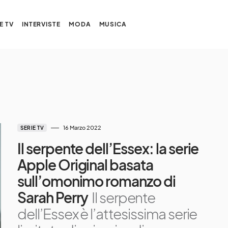
E TV
INTERVISTE
MODA
MUSICA
16 Marzo 2022
SERIE TV
Il serpente dell’Essex: la serie
Apple Original basata
sull’omonimo romanzo di
Sarah Perry
Il serpente
dell’Essex è l’attesissima serie