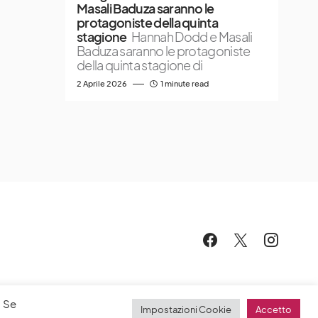
Masali Baduza saranno le
protagoniste della quinta
stagione
Hannah Dodd e Masali
Baduza saranno le protagoniste
della quinta stagione di
2 Aprile 2026
1 minute read
. Se
Impostazioni Cookie
Accetto