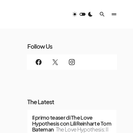
Follow Us
The Latest
Il primo teaser di The Love
Hypothesis con Lili Reinhart e Tom
Bateman
The Love Hypothesis: Il