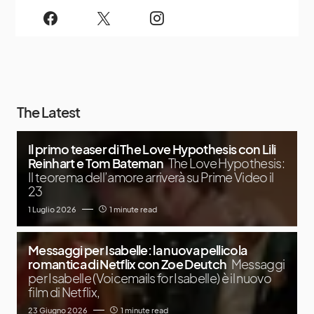
The Latest
Il primo teaser di The Love Hypothesis con Lili
Reinhart e Tom Bateman
The Love Hypothesis:
Il teorema dell’amore arriverà su Prime Video il
23
1 Luglio 2026
1 minute read
Messaggi per Isabelle: la nuova pellicola
romantica di Netflix con Zoe Deutch
Messaggi
per Isabelle (Voicemails for Isabelle) è il nuovo
film di Netflix,
23 Giugno 2026
1 minute read