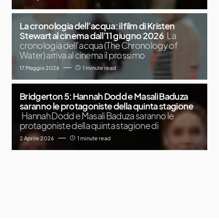
La cronologia dell’acqua: il film di Kristen
Stewart al cinema dall’11 giugno 2026
La
cronologia dell’acqua (The Chronology of
Water) arriva al cinema il prossimo
17 Maggio 2026
1 minute read
Bridgerton 5: Hannah Dodd e Masali Baduza
saranno le protagoniste della quinta stagione
Hannah Dodd e Masali Baduza saranno le
protagoniste della quinta stagione di
2 Aprile 2026
1 minute read