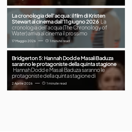
La cronologia dell’acqua: il film di Kristen
Stewart al cinema dall’11 giugno 2026
La
cronologia dell’acqua (The Chronology of
Water) arriva al cinema il prossimo
17 Maggio 2026
1 minute read
Bridgerton 5: Hannah Dodd e Masali Baduza
saranno le protagoniste della quinta stagione
Hannah Dodd e Masali Baduza saranno le
protagoniste della quinta stagione di
2 Aprile 2026
1 minute read