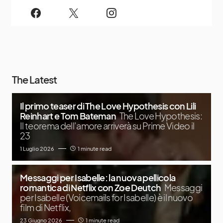
The Latest
Il primo teaser di The Love Hypothesis con Lili
Reinhart e Tom Bateman
The Love Hypothesis:
Il teorema dell’amore arriverà su Prime Video il
23
1 Luglio 2026
1 minute read
Messaggi per Isabelle: la nuova pellicola
romantica di Netflix con Zoe Deutch
Messaggi
per Isabelle (Voicemails for Isabelle) è il nuovo
film di Netflix,
23 Giugno 2026
1 minute read