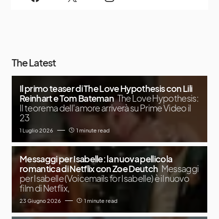
The Latest
Il primo teaser di The Love Hypothesis con Lili
Reinhart e Tom Bateman
The Love Hypothesis:
Il teorema dell’amore arriverà su Prime Video il
23
1 Luglio 2026
1 minute read
Messaggi per Isabelle: la nuova pellicola
romantica di Netflix con Zoe Deutch
Messaggi
per Isabelle (Voicemails for Isabelle) è il nuovo
film di Netflix,
23 Giugno 2026
1 minute read