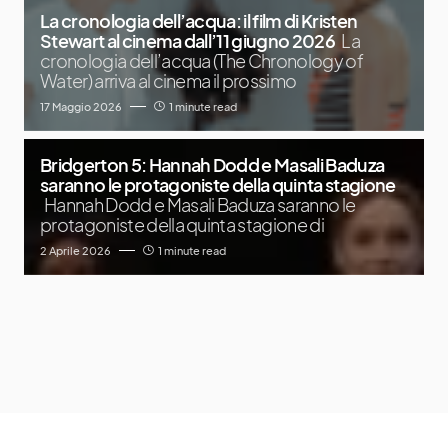
La cronologia dell’acqua: il film di Kristen
Stewart al cinema dall’11 giugno 2026
La
cronologia dell’acqua (The Chronology of
Water) arriva al cinema il prossimo
17 Maggio 2026
1 minute read
Bridgerton 5: Hannah Dodd e Masali Baduza
saranno le protagoniste della quinta stagione
Hannah Dodd e Masali Baduza saranno le
protagoniste della quinta stagione di
2 Aprile 2026
1 minute read