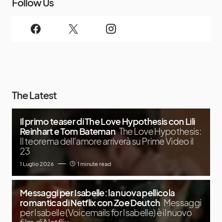
Follow Us
The Latest
Il primo teaser di The Love Hypothesis con Lili
Reinhart e Tom Bateman
The Love Hypothesis:
Il teorema dell’amore arriverà su Prime Video il
23
1 Luglio 2026
1 minute read
Messaggi per Isabelle: la nuova pellicola
romantica di Netflix con Zoe Deutch
Messaggi
per Isabelle (Voicemails for Isabelle) è il nuovo